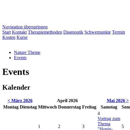
Navigation überspringen
Start
Kontakt
Therapiemethoden
Diagnostik
Schwerpunkte
Termin
Kosten
Kurse
Nature Theme
Events
Events
Kalender
< März 2026
April 2026
Mai 2026 >
Mo
ntag
Di
enstag
Mi
ttwoch
Do
nnerstag
Fr
eitag
Sa
mstag
So
n
4
Vortrag zum
Thema
1
2
3
5
"Honig-