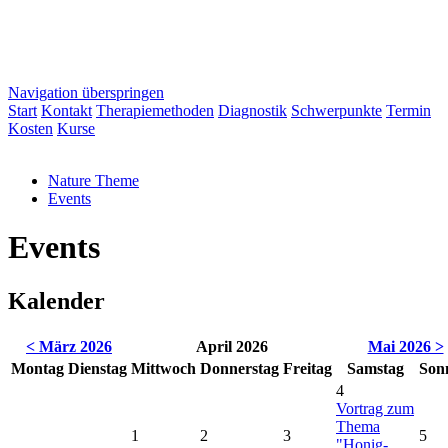
Navigation überspringen
Start
Kontakt
Therapiemethoden
Diagnostik
Schwerpunkte
Termin
Kosten
Kurse
Nature Theme
Events
Events
Kalender
< März 2026
April 2026
Mai 2026 >
Mo
ntag
Di
enstag
Mi
ttwoch
Do
nnerstag
Fr
eitag
Sa
mstag
So
n
4
Vortrag zum
Thema
1
2
3
5
"Honig-