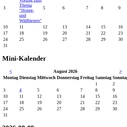
Vortrag zum
Thema
3
5
6
7
8
9
"Honig-
und
Wildbienen"
10
11
12
13
14
15
16
17
18
19
20
21
22
23
24
25
26
27
28
29
30
31
Mini-Kalender
<
August 2026
>
Mo
ntag
Di
enstag
Mi
ttwoch
Do
nnerstag
Fr
eitag
Sa
mstag
So
nnta
1
2
3
4
5
6
7
8
9
10
11
12
13
14
15
16
17
18
19
20
21
22
23
24
25
26
27
28
29
30
31