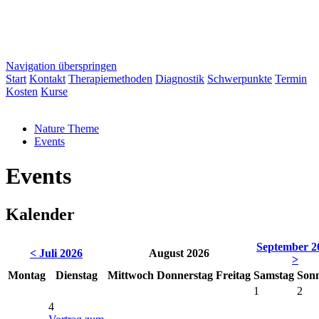
Navigation überspringen
Start
Kontakt
Therapiemethoden
Diagnostik
Schwerpunkte
Termin
Kosten
Kurse
Nature Theme
Events
Events
Kalender
September 2
< Juli 2026
August 2026
>
Mo
ntag
Di
enstag
Mi
ttwoch
Do
nnerstag
Fr
eitag
Sa
mstag
So
n
1
2
4