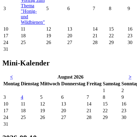
Vortrag zum
Thema
3
5
6
7
8
9
"Honig-
und
Wildbienen"
10
11
12
13
14
15
16
17
18
19
20
21
22
23
24
25
26
27
28
29
30
31
Mini-Kalender
<
August 2026
>
Mo
ntag
Di
enstag
Mi
ttwoch
Do
nnerstag
Fr
eitag
Sa
mstag
So
nnta
1
2
3
4
5
6
7
8
9
10
11
12
13
14
15
16
17
18
19
20
21
22
23
24
25
26
27
28
29
30
31