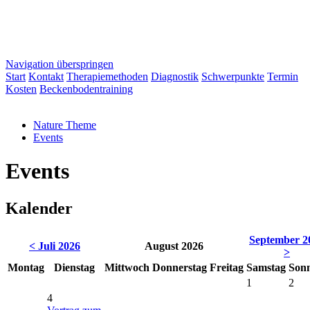
Navigation überspringen
Start
Kontakt
Therapiemethoden
Diagnostik
Schwerpunkte
Termin
Kosten
Beckenbodentraining
Nature Theme
Events
Events
Kalender
September 2
< Juli 2026
August 2026
>
Mo
ntag
Di
enstag
Mi
ttwoch
Do
nnerstag
Fr
eitag
Sa
mstag
So
n
1
2
4