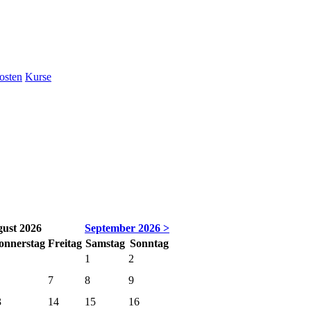
osten
Kurse
ust 2026
September 2026 >
o
nnerstag
Fr
eitag
Sa
mstag
So
nntag
1
2
7
8
9
3
14
15
16