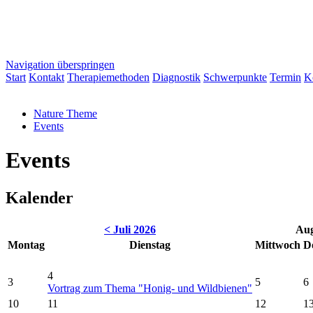
Navigation überspringen
Start
Kontakt
Therapiemethoden
Diagnostik
Schwerpunkte
Termin
K
Nature Theme
Events
Events
Kalender
< Juli 2026
Aug
Mo
ntag
Di
enstag
Mi
ttwoch
D
4
3
5
6
Vortrag zum Thema "Honig- und Wildbienen"
10
11
12
1