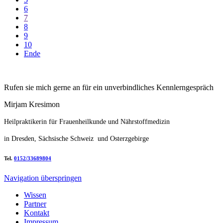
6
7
8
9
10
Ende
Rufen sie mich gerne an für ein unverbindliches Kennlerngespräch
Mirjam Kresimon
Heilpraktikerin für Frauenheilkunde und Nährstoffmedizin
in Dresden, Sächsische Schweiz und Osterzgebirge
Tel.
0152/33689804
Navigation überspringen
Wissen
Partner
Kontakt
Impressum