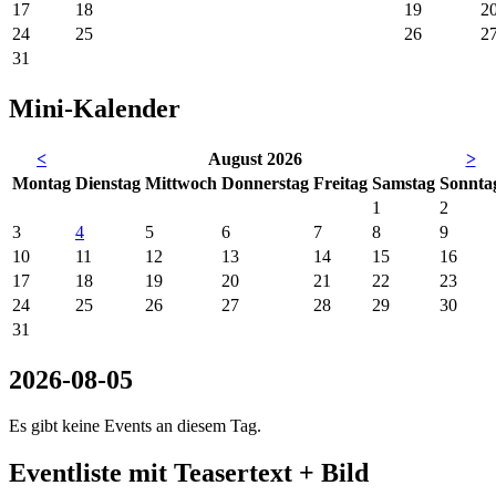
17
18
19
2
24
25
26
2
31
Mini-Kalender
<
August 2026
>
Mo
ntag
Di
enstag
Mi
ttwoch
Do
nnerstag
Fr
eitag
Sa
mstag
So
nnta
1
2
3
4
5
6
7
8
9
10
11
12
13
14
15
16
17
18
19
20
21
22
23
24
25
26
27
28
29
30
31
2026-08-05
Es gibt keine Events an diesem Tag.
Eventliste mit Teasertext + Bild