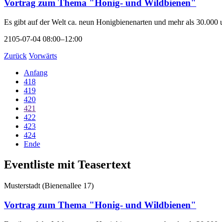
Vortrag zum Thema "Honig- und Wildbienen"
Es gibt auf der Welt ca. neun Honigbienenarten und mehr als 30.000 
2105-07-04 08:00–12:00
Zurück
Vorwärts
Anfang
418
419
420
421
422
423
424
Ende
Eventliste mit Teasertext
Musterstadt
(
Bienenallee 17
)
Vortrag zum Thema "Honig- und Wildbienen"