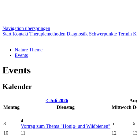
Navigation überspringen
Start
Kontakt
Therapiemethoden
Diagnostik
Schwerpunkte
Termin
K
Nature Theme
Events
Events
Kalender
< Juli 2026
Aug
Mo
ntag
Di
enstag
Mi
ttwoch
D
4
3
5
6
Vortrag zum Thema "Honig- und Wildbienen"
10
11
12
1