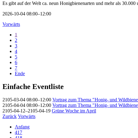
Es gibt auf der Welt ca. neun Honigbienenarten und mehr als 30.000 
2026-10-04 08:00–12:00
Vorwärts
1
2
3
4
5
6
7
Ende
Einfache Eventliste
2105-03-04 08:00–12:00
Vortrag zum Thema "Honig- und Wildbien
2105-04-04 08:00–12:00
Vortrag zum Thema "Honig- und Wildbien
2105-04-12–2105-04-19
Grüne Woche im April
Zurück
Vorwärts
Anfang
417
418