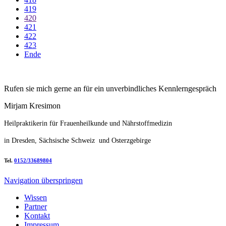
419
420
421
422
423
Ende
Rufen sie mich gerne an für ein unverbindliches Kennlerngespräch
Mirjam Kresimon
Heilpraktikerin für Frauenheilkunde und Nährstoffmedizin
in Dresden, Sächsische Schweiz und Osterzgebirge
Tel.
0152/33689804
Navigation überspringen
Wissen
Partner
Kontakt
Impressum