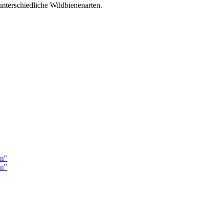
unterschiedliche Wildbienenarten.
en"
en"