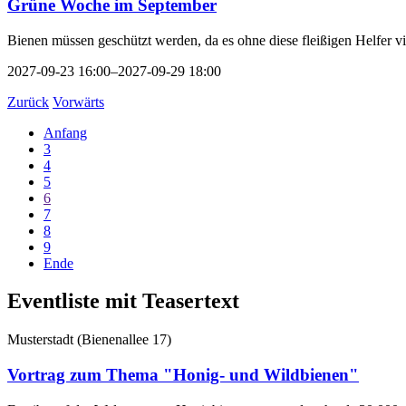
Grüne Woche im September
Bienen müssen geschützt werden, da es ohne diese fleißigen Helfer v
2027-09-23 16:00–2027-09-29 18:00
Zurück
Vorwärts
Anfang
3
4
5
6
7
8
9
Ende
Eventliste mit Teasertext
Musterstadt
(
Bienenallee 17
)
Vortrag zum Thema "Honig- und Wildbienen"