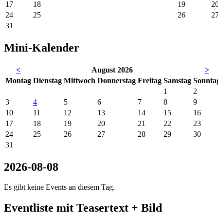
17
18
19
2
24
25
26
2
31
Mini-Kalender
<
August 2026
>
Mo
ntag
Di
enstag
Mi
ttwoch
Do
nnerstag
Fr
eitag
Sa
mstag
So
nnta
1
2
3
4
5
6
7
8
9
10
11
12
13
14
15
16
17
18
19
20
21
22
23
24
25
26
27
28
29
30
31
2026-08-08
Es gibt keine Events an diesem Tag.
Eventliste mit Teasertext + Bild