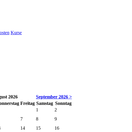
osten
Kurse
ust 2026
September 2026 >
o
nnerstag
Fr
eitag
Sa
mstag
So
nntag
1
2
7
8
9
3
14
15
16