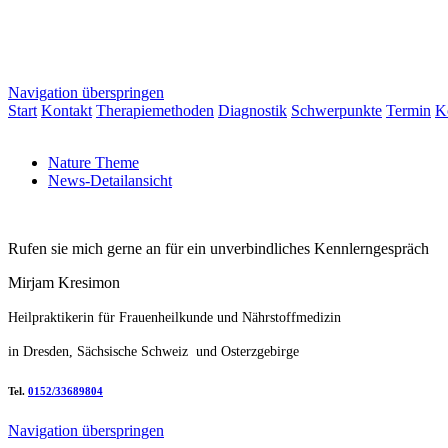
Navigation überspringen
Start
Kontakt
Therapiemethoden
Diagnostik
Schwerpunkte
Termin
K
Nature Theme
News-Detailansicht
Rufen sie mich gerne an für ein unverbindliches Kennlerngespräch
Mirjam Kresimon
Heilpraktikerin für Frauenheilkunde und Nährstoffmedizin
in Dresden, Sächsische Schweiz und Osterzgebirge
Tel.
0152/33689804
Navigation überspringen